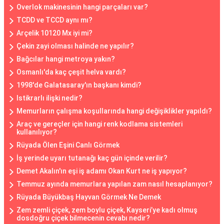
Overlok makinesinin hangi parçaları var?
TCDD ve TCCD aynı mı?
Arçelik 10120 Mx iyi mi?
Çekin zayi olması halinde ne yapılır?
Bağcılar hangi metroya yakın?
Osmanlı'da kaç çeşit helva vardı?
1998'de Galatasaray'ın başkanı kimdi?
Istikrarlı ilişki nedir?
Memurların çalışma koşullarında hangi değişiklikler yapıldı?
Araç ve gereçler için hangi renk kodlama sistemleri
kullanılıyor?
Rüyada Ölen Eşini Canlı Görmek
İş yerinde uyarı tutanağı kaç gün içinde verilir?
Demet Akalın'ın eşi iş adamı Okan Kurt ne iş yapıyor?
Temmuz ayında memurlara yapılan zam nasıl hesaplanıyor?
Rüyada Büyükbaş Hayvan Görmek Ne Demek
Zem zemli çiçek, zem boylu çiçek, Kayseri’ye kadı olmuş
dosdoğru çiçek bilmecenin cevabı nedir?