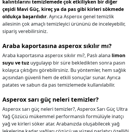
kalıntılarını temizlemede çok etkiliyken bir diğer
çeşidi Mavi Güç, kireç ya da pas gibi kirleri sökmede
oldukça başarılıdır
. Ayrıca Asperox genel temizlik
ailesinin çok amaçlı temizleyici ürününü de inceleyebilir,
sipariş verebilirsiniz.
Araba kaportasına asperox sıkılır mı?
Araba kaportasına asperox sıkılır mı?,
Paslı alana
limon
suyu ve tuz
uygulayıp bir süre bekledikten sonra pasın
kolayca çıktığını görebilirsiniz. Bu yöntemler, hem sağlık
açısından güvenli hem de etkili sonuçlar sunar. Ayrıca
patates ve sabun da pas temizlemede kullanılabilir.
Asperox sarı güç neleri temizler?
Asperox sarı güç neleri temizler?,
Asperox Sarı Güç Ultra
Yağ Çözücü mükemmel performanslı formülüyle inatçı
yağ ve kirleri söker atar. Arabanızda oluşabilecek yağ
lekelerine kadar yağları çözücü ve yüzeyi parlatıcı özelliği