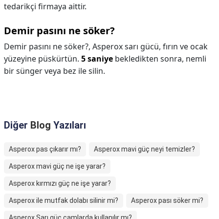
tedarikçi firmaya aittir.
Demir pasını ne söker?
Demir pasını ne söker?,
Asperox sarı gücü, fırın ve ocak
yüzeyine püskürtün.
5 saniye
bekledikten sonra, nemli
bir sünger veya bez ile silin.
Diğer
Blog
Yazıları
Asperox pas çıkarır mı?
Asperox mavi güç neyi temizler?
Asperox mavi güç ne işe yarar?
Asperox kırmızı güç ne işe yarar?
Asperox ile mutfak dolabı silinir mi?
Asperox pası söker mi?
Asperox Sarı güç camlarda kullanılır mı?