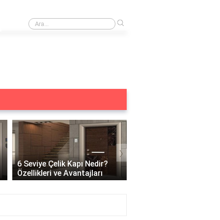
›
Merkezi kilit acilmiyor ne yapmalıyım?
›
6 Seviye Çelik Kapı Nedir?
Çelik Kapı Açılabilir Mi?
Özellikleri ve Avantajları
Güvenlik ve Çözüm Yoll