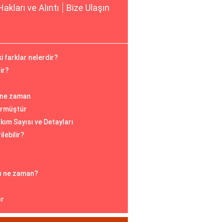
Hakları ve Alıntı
Bize Ulaşın
 farklar nelerdir?
ir?
 ne zaman
ürmüştür
kım Sayısı ve Detayları
ilebilir?
ı ne zaman?
ır