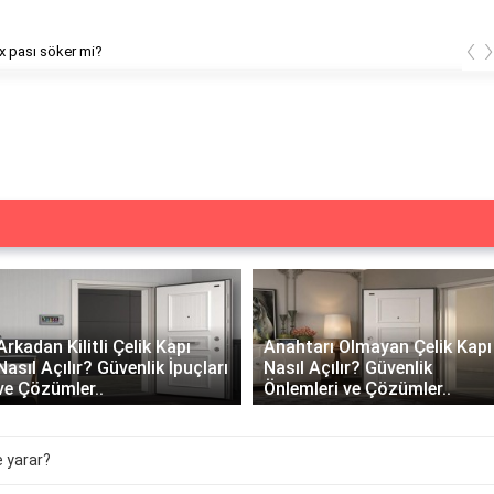
‹
x pası söker mi?
Arkadan Kilitli Çelik Kapı
Anahtarı Olmayan Çelik Kapı
Nasıl Açılır? Güvenlik İpuçları
Nasıl Açılır? Güvenlik
ve Çözümler..
Önlemleri ve Çözümler..
e yarar?