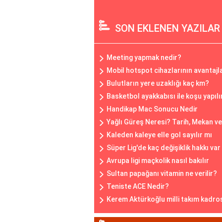
SON EKLENEN YAZILAR
Meeting yapmak nedir?
Mobil hotspot cihazlarının avantajla
Bulutların yere uzaklığı kaç km?
Basketbol ayakkabısı ile koşu yapılı
Handikap Mac Sonucu Nedir
Yağlı Güreş Neresi? Tarih, Mekan ve 
Kaleden kaleye elle gol sayılır mı
Süper Lig'de kaç değişiklik hakkı va
Avrupa ligi maçkolik nasıl bakılır
Sultan papağanı vitamin ne verilir?
Teniste ACE Nedir?
Kerem Aktürkoğlu milli takım kadro