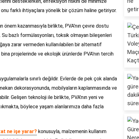
lerini desteklerken, enfeksiyon riskini de minimize
 onu farklı ihtiyaçlara yönelik bir çözüm haline getiriyor.
unun önem kazanmasıyla birlikte, PVA'nın çevre dostu
r. Su bazlı formülasyonları, toksik olmayan bileşenleri
aya zarar vermeden kullanılabilen bir alternatif
 bina projelerinde ve ekolojik ürünlerde PVA'nın tercih
uygulamalarla sınırlı değildir. Evlerde de pek çok alanda
iç mekan dekorasyonunda, mobilyaların kaplanmasında ve
abilir. Gelişen teknoloji ile birlikte, PVA'nın yeni ve
 çıkmakta, böylece yaşam alanlarımıza daha fazla
tat ne işe yarar?
konusuyla, malzemenin kullanım