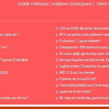
Gizlilik Politikası
Kullanıcı Sözleşmesi
Teklif 
LCD ve OLED ekranlar arasındaki
rı nelerdir?
N11 varyantlı ürün yükleme ned
Futbolda 1. Lig ne demek?
r mı?
Olimpiyatlar 100 metre koşusu
En uzun yağlı güreş kaç saat s
Yapılan Etkinlikler
Avrupa Kupalarına Katılacak Ta
İngiltere'den Türkiye'ye ne getir
r 2025
MS1 2.5 üst ne demek
Fitness mı crossfit mi?
Fenerbahçe Beko'nun final maç
Leave In krem nedir?
sundan ayrıldı mı?
Bir maç en fazla kaç gol atmışt