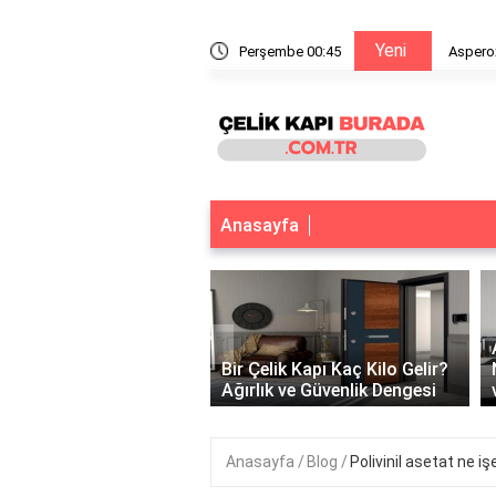
Yeni
e yapışır?
Perşembe 00:45
Aspero
Anasayfa
‹
 Çelik Kapı Var Mı?
k ve Güvenliğin
Bir Çelik Kapı Kaç Kilo Gelir?
tuğu Nokta
Ağırlık ve Güvenlik Dengesi
Anasayfa
Blog
Polivinil asetat ne iş