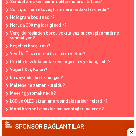
Sembolizm akımı şiir örnekleri nelerdir 5 tane?
Soruşturma ve kovuşturma arasındaki fark nedir?
Hologram kodu nedir?
Neruda 300 mg icerigi nedir?
Vergi dairesinden borcu yoktur yazısı cevaplanmadı ne
yapmalıyım?
Keşideci borçlu mu?
Yeni İfa Üniversitesi özel mi devlet mi?
Profilo buzdolabındaki en soğuk seviye hangisidir?
Yoğurt Kaç Kalori?
En dayanıklı lastik hangisi?
Maltepe ne zaman kuruldu?
Meeting yapmak nedir?
LCD ve OLED ekranlar arasındaki farklar nelerdir?
Mobil hotspot cihazlarının avantajları nelerdir?
SPONSOR BAĞLANTILAR