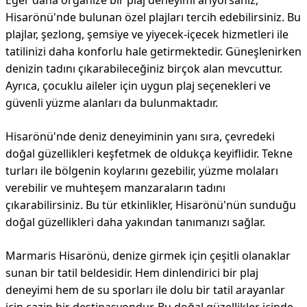
Eğer daha organize bir plaj deneyimi arıyorsanız,
Hisarönü'nde bulunan özel plajları tercih edebilirsiniz. Bu
plajlar, şezlong, şemsiye ve yiyecek-içecek hizmetleri ile
tatilinizi daha konforlu hale getirmektedir. Güneşlenirken
denizin tadını çıkarabileceğiniz birçok alan mevcuttur.
Ayrıca, çocuklu aileler için uygun plaj seçenekleri ve
güvenli yüzme alanları da bulunmaktadır.
Hisarönü'nde deniz deneyiminin yanı sıra, çevredeki
doğal güzellikleri keşfetmek de oldukça keyiflidir. Tekne
turları ile bölgenin koylarını gezebilir, yüzme molaları
verebilir ve muhteşem manzaraların tadını
çıkarabilirsiniz. Bu tür etkinlikler, Hisarönü'nün sunduğu
doğal güzellikleri daha yakından tanımanızı sağlar.
Marmaris Hisarönü, denize girmek için çeşitli olanaklar
sunan bir tatil beldesidir. Hem dinlendirici bir plaj
deneyimi hem de su sporları ile dolu bir tatil arayanlar