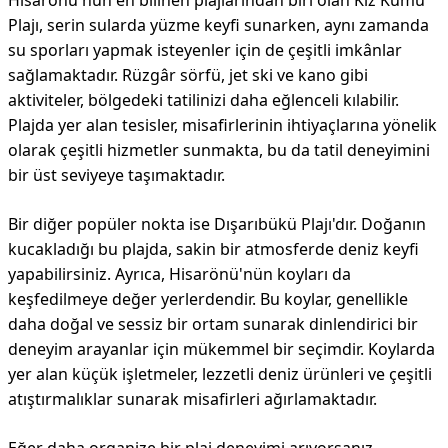
Hisarönü'nün en bilinen plajlarından biri olan Kız Kumu
Plajı, serin sularda yüzme keyfi sunarken, aynı zamanda
su sporları yapmak isteyenler için de çeşitli imkânlar
sağlamaktadır. Rüzgâr sörfü, jet ski ve kano gibi
aktiviteler, bölgedeki tatilinizi daha eğlenceli kılabilir.
Plajda yer alan tesisler, misafirlerinin ihtiyaçlarına yönelik
olarak çeşitli hizmetler sunmakta, bu da tatil deneyimini
bir üst seviyeye taşımaktadır.
Bir diğer popüler nokta ise Dışarıbükü Plajı'dır. Doğanın
kucakladığı bu plajda, sakin bir atmosferde deniz keyfi
yapabilirsiniz. Ayrıca, Hisarönü'nün koyları da
keşfedilmeye değer yerlerdendir. Bu koylar, genellikle
daha doğal ve sessiz bir ortam sunarak dinlendirici bir
deneyim arayanlar için mükemmel bir seçimdir. Koylarda
yer alan küçük işletmeler, lezzetli deniz ürünleri ve çeşitli
atıştırmalıklar sunarak misafirleri ağırlamaktadır.