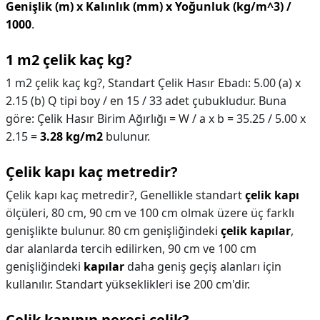
Genişlik (m) x Kalınlık (mm) x Yoğunluk (kg/m^3) /
1000
.
1 m2 çelik kaç kg?
1 m2 çelik kaç kg?,
Standart Çelik Hasır Ebadı: 5.00 (a) x
2.15 (b) Q tipi boy / en 15 / 33 adet çubukludur. Buna
göre: Çelik Hasır Birim Ağırlığı = W / a x b = 35.25 / 5.00 x
2.15 =
3.28 kg/m2
bulunur.
Çelik kapı kaç metredir?
Çelik kapı kaç metredir?,
Genellikle standart
çelik kapı
ölçüleri, 80 cm, 90 cm ve 100 cm olmak üzere üç farklı
genişlikte bulunur. 80 cm genişliğindeki
çelik kapılar
,
dar alanlarda tercih edilirken, 90 cm ve 100 cm
genişliğindeki
kapılar
daha geniş geçiş alanları için
kullanılır. Standart yükseklikleri ise 200 cm'dir.
Çelik kapının neresi çelik?