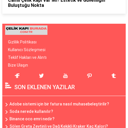
Camlı Çelik Kapı Var Mı? Estetik ve Güvenliğin
Buluştuğu Nokta
Gizlilik Politikası
Kullanıcı Sözleşmesi
Teklif Hakları ve Alıntı
Bize Ulaşın
SON EKLENEN YAZILAR
Adobe sistemi için bir fatura nasıl muhasebeleştirilir?
Soda nerede kullanılır?
Binance oco emri nedir?
Şölen Greta Zeytinli ve Dağ Kekikli Kraker Kaç Kalori?