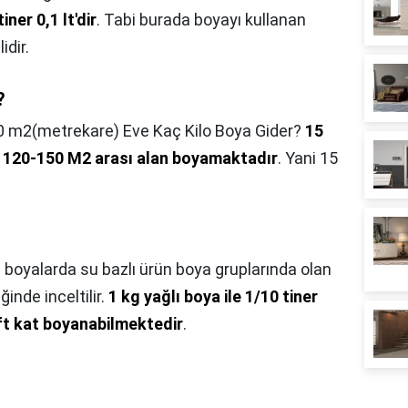
iner 0,1 lt'dir
. Tabi burada boyayı kullanan
idir.
?
0 m2(metrekare) Eve Kaç Kilo Boya Gider?
15
ak 120-150 M2 arası alan boyamaktadır
. Yani 15
ı boyalarda su bazlı ürün boya gruplarında olan
ğinde inceltilir.
1 kg yağlı boya ile 1/10 tiner
ift kat boyanabilmektedir
.