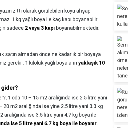
yazın zıttı olarak görülebilen koyu ahşap
az. 1 kg yağlı boya ile kaç kapı boyanabilir
için sadece
2 veya 3 kapı
boyanabilmektedir.
k satın almadan önce ne kadarlık bir boyaya
iz gerekir. 1 kiloluk yağlı boyaların
yaklaşık 10
 gider?
er?,
1 oda 10 – 15 m2 aralığında ise 2.5 litre yani
– 20 m2 aralığında ise yine 2.5 litre yani 3.3 kg
 aralığında ise 3.5 litre yani 4.7 kg boya ile
nda ise 5 litre yani 6.7 kg boya ile boyanır
.