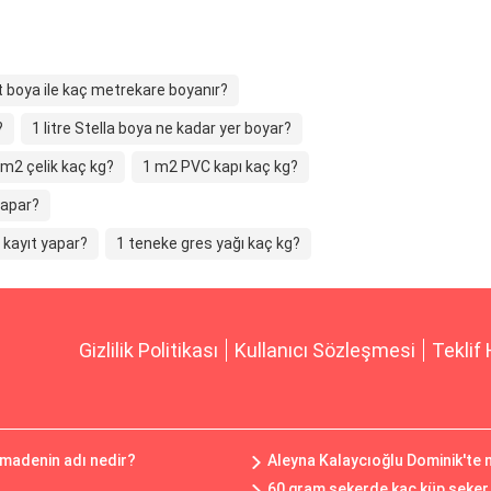
lt boya ile kaç metrekare boyanır?
?
1 litre Stella boya ne kadar yer boyar?
 m2 çelik kaç kg?
1 m2 PVC kapı kaç kg?
yapar?
 kayıt yapar?
1 teneke gres yağı kaç kg?
Gizlilik Politikası
Kullanıcı Sözleşmesi
Teklif 
 madenin adı nedir?
Aleyna Kalaycıoğlu Dominik'te 
60 gram şekerde kaç küp şeker