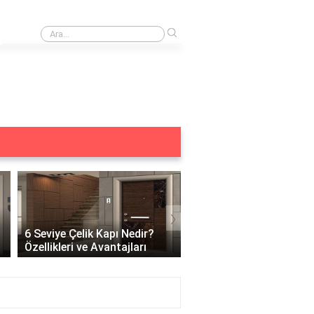
›
Merkezi kilit acilmiyor ne yapmalıyım?
›
6 Seviye Çelik Kapı Nedir?
Çelik Kapı Açılabilir Mi?
Özellikleri ve Avantajları
Güvenlik ve Çözüm Yoll