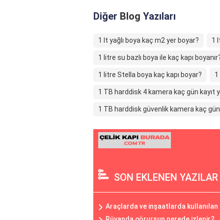
Diğer
Blog
Yazıları
1 lt yağlı boya kaç m2 yer boyar?
1 
1 litre su bazlı boya ile kaç kapı boyanır
1 litre Stella boya kaç kapı boyar?
1
1 TB harddisk 4 kamera kaç gün kayıt 
1 TB harddisk güvenlik kamera kaç gün
SON EKLENEN YAZILAR
Araçlarda ve inşaatlarda kullanılan
Rüyanda görursun nerede izlenir?