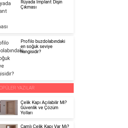
Rüyada İmplant Dişin
Çıkması
Profilo buzdolabındaki
en soğuk seviye
hangisidir?
OPÜLER YAZILAR
Çelik Kapı Açılabilir Mi?
Güvenlik ve Çözüm
Yolları
Camlı Çelik Kapı Var Mı?