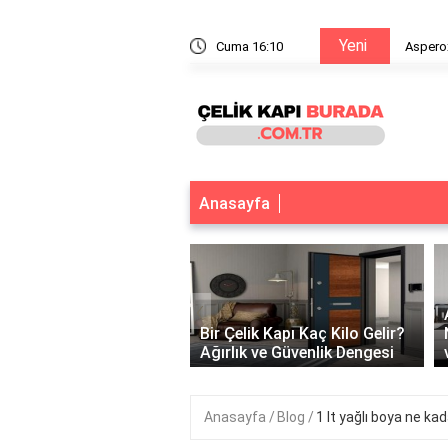
Yeni
e yapışır?
Cuma 16:10
Aspero
Anasayfa
‹
 Çelik Kapı Var Mı?
k ve Güvenliğin
Bir Çelik Kapı Kaç Kilo Gelir?
tuğu Nokta
Ağırlık ve Güvenlik Dengesi
Anasayfa
Blog
1 lt yağlı boya ne ka