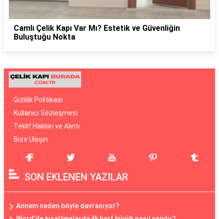
Camlı Çelik Kapı Var Mı? Estetik ve Güvenliğin
Buluştuğu Nokta
Gizlilik Politikası
Kullanıcı Sözleşmesi
Teklif Hakları ve Alıntı
Bize Ulaşın
SON EKLENEN YAZILAR
Annem neden böyle davranıyor?
Word'de kısaltmalarda ilk harf büyük nasıl yapılır?