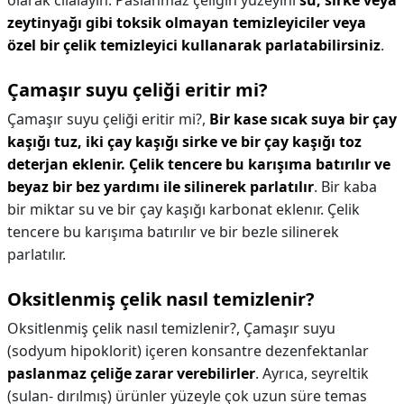
olarak cilalayın. Paslanmaz çeliğin yüzeyini
su, sirke veya
zeytinyağı gibi toksik olmayan temizleyiciler veya
özel bir çelik temizleyici kullanarak parlatabilirsiniz
.
Çamaşır suyu çeliği eritir mi?
Çamaşır suyu çeliği eritir mi?,
Bir kase sıcak suya bir çay
kaşığı tuz, iki çay kaşığı sirke ve bir çay kaşığı toz
deterjan eklenir.
Çelik tencere bu karışıma batırılır ve
beyaz bir bez yardımı ile silinerek parlatılır
. Bir kaba
bir miktar su ve bir çay kaşığı karbonat eklenır. Çelik
tencere bu karışıma batırılır ve bir bezle silinerek
parlatılır.
Oksitlenmiş çelik nasıl temizlenir?
Oksitlenmiş çelik nasıl temizlenir?,
Çamaşır suyu
(sodyum hipoklorit) içeren konsantre dezenfektanlar
paslanmaz çeliğe zarar verebilirler
. Ayrıca, seyreltik
(sulan- dırılmış) ürünler yüzeyle çok uzun süre temas