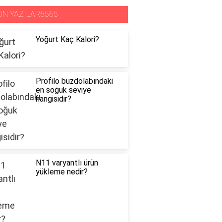
ON YAZILAR6565
Yoğurt Kaç Kalori?
Profilo buzdolabındaki
en soğuk seviye
hangisidir?
N11 varyantlı ürün
yükleme nedir?