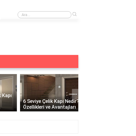
›
Merkezi kilit acilmiyor ne yapmalıyım?
›
6 Seviye Çelik Kapı Nedir?
Çelik Kapı Açılabilir Mi?
Özellikleri ve Avantajları
Güvenlik ve Çözüm Yoll