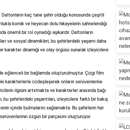
da, Daltonların kaç tane şehri olduğu konusunda çeşitli
nlukla komik ve heyecan dolu hikayelerin sahnelendiği
nda önemli bir rol oynadığı aşikardır. Daltonların
rları ve sosyal dinamikleri, bu şehirlerdeki yaşamı daha
ı bir karakter dinamiği ve olay örgüsü sunarak izleyicilere
de eğlenceli bir bağlamda oluşturulmuştur. Çizgi film
rdeki karakterlerle özdeşleşerek onların serüvenlerine
eyicilerin ilgisini artırmakta ve karakterler arasında bağı
 bu şehirlerdeki yaşantıları, izleyicilere farklı bir bakış
enin içinde bulmalarını sağlamakta. Bu şehirlerin her
 serüvenlerinin özgün bir parçasını oluşturuyor.