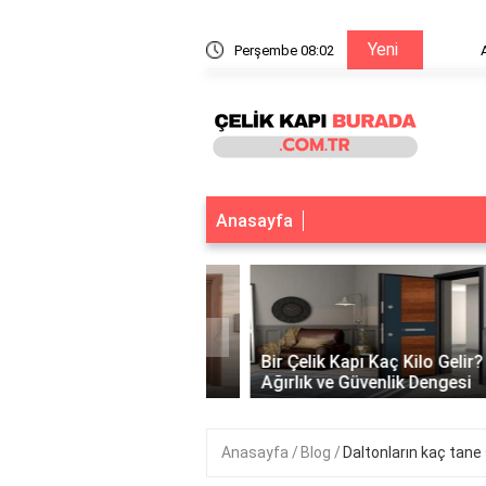
Yeni
e yapışır?
Perşembe 08:02
Aspero
Anasayfa
‹
 Çelik Kapı Var Mı?
k ve Güvenliğin
Bir Çelik Kapı Kaç Kilo Gelir?
tuğu Nokta
Ağırlık ve Güvenlik Dengesi
Anasayfa
Blog
Daltonların kaç tane 