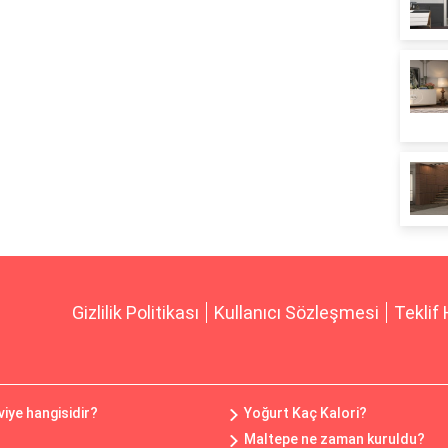
Gizlilik Politikası
Kullanıcı Sözleşmesi
Teklif 
iye hangisidir?
Yoğurt Kaç Kalori?
Maltepe ne zaman kuruldu?