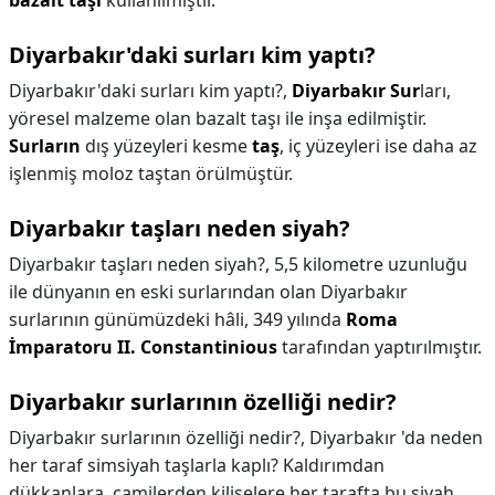
bazalt taşı
kullanılmıştır.
Diyarbakır'daki surları kim yaptı?
Diyarbakır'daki surları kim yaptı?,
Diyarbakır Sur
ları,
yöresel malzeme olan bazalt taşı ile inşa edilmiştir.
Surların
dış yüzeyleri kesme
taş
, iç yüzeyleri ise daha az
işlenmiş moloz taştan örülmüştür.
Diyarbakır taşları neden siyah?
Diyarbakır taşları neden siyah?,
5,5 kilometre uzunluğu
ile dünyanın en eski surlarından olan Diyarbakır
surlarının günümüzdeki hâli, 349 yılında
Roma
İmparatoru II. Constantinious
tarafından yaptırılmıştır.
Diyarbakır surlarının özelliği nedir?
Diyarbakır surlarının özelliği nedir?,
Diyarbakır 'da neden
her taraf simsiyah taşlarla kaplı? Kaldırımdan
dükkanlara, camilerden kiliselere her tarafta bu siyah