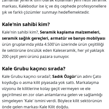
zamanlar jenerik isim olarak kullanılan yeni nesil seramik
markası, Kalebodur ise iç ve dış cephede profesyonellere
şık ve farklı çözümler sunmayı hedeflemektedir.
Kale'nin sahibi kim?
Kale'nin sahibi kim?,
Seramik kaplama malzemeleri,
seramik sağlık gereçleri, armatür ve banyo mobilyası
ürün gruplarında yılda 4.500'ün üzerinde ürün çeşitliliği
ile sektörüne öncülük eden Kaleseramik, her yıl yaklaşık
200 çeşit yeni ürünü pazara sunuyor.
Kale Grubu kaçıncı sırada?
Kale Grubu kaçıncı sırada?,
Sadık Özgür
'ün adını Çato
koyduğu o asma kilit piyasada yok sattı. Markalaşma
vizyonu ile kilitlerine kolay geçit vermeyen ve ele
geçirilmesi en zor olan anlamlarına gelen ve sağlamlığı
simgeleyen 'Kale' ismini verdi. Böylece kilit sektörünün
önde gelen markası Kale Kilit doğdu.