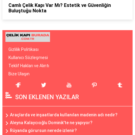
Camlı Çelik Kapı Var Mı? Estetik ve Güvenliğin
Buluştuğu Nokta
Gizlilik Politikası
Kullanıcı Sözleşmesi
Teklif Hakları ve Alıntı
Bize Ulaşın
SON EKLENEN YAZILAR
Araçlarda ve inşaatlarda kullanılan madenin adı nedir?
Aleyna Kalaycıoğlu Dominik'te ne yapıyor?
Rüyanda görursun nerede izlenir?