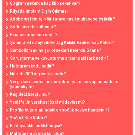
60 gram şekerde kaç küp şeker var?
Rüyada İmplant Dişin Çıkması
Adobe sistemi için bir fatura nasıl muhasebeleştirilir?
Soda nerede kullanılır?
Binance oco emri nedir?
Şölen Greta Zeytinli ve Dağ Kekikli Kraker Kaç Kalori?
Sembolizm akımı şiir örnekleri nelerdir 5 tane?
Soruşturma ve kovuşturma arasındaki fark nedir?
Hologram kodu nedir?
Neruda 300 mg icerigi nedir?
Vergi dairesinden borcu yoktur yazısı cevaplanmadı ne
yapmalıyım?
Keşideci borçlu mu?
Yeni İfa Üniversitesi özel mi devlet mi?
Profilo buzdolabındaki en soğuk seviye hangisidir?
Yoğurt Kaç Kalori?
En dayanıklı lastik hangisi?
Maltepe ne zaman kuruldu?