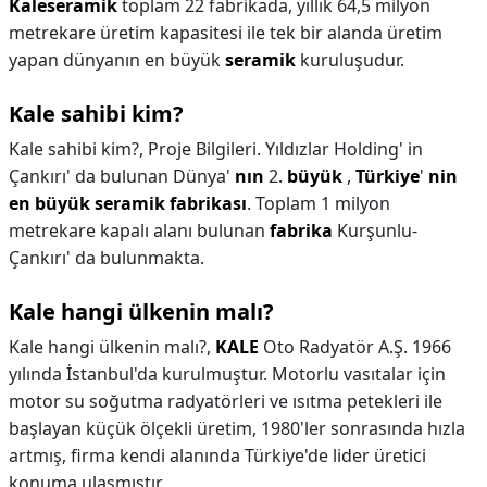
Kaleseramik
toplam 22 fabrikada, yıllık 64,5 milyon
metrekare üretim kapasitesi ile tek bir alanda üretim
yapan dünyanın en büyük
seramik
kuruluşudur.
Kale sahibi kim?
Kale sahibi kim?,
Proje Bilgileri. Yıldızlar Holding' in
Çankırı' da bulunan Dünya'
nın
2.
büyük
,
Türkiye
'
nin
en büyük seramik fabrikası
. Toplam 1 milyon
metrekare kapalı alanı bulunan
fabrika
Kurşunlu-
Çankırı' da bulunmakta.
Kale hangi ülkenin malı?
Kale hangi ülkenin malı?,
KALE
Oto Radyatör A.Ş. 1966
yılında İstanbul'da kurulmuştur. Motorlu vasıtalar için
motor su soğutma radyatörleri ve ısıtma petekleri ile
başlayan küçük ölçekli üretim, 1980'ler sonrasında hızla
artmış, firma kendi alanında Türkiye'de lider üretici
konuma ulaşmıştır.