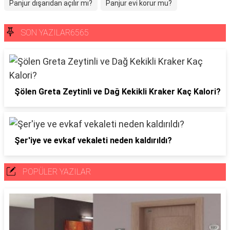
Panjur dışarıdan açılır mı?
Panjur evi korur mu?
SON YAZILAR6565
Şölen Greta Zeytinli ve Dağ Kekikli Kraker Kaç Kalori?
Şer'iye ve evkaf vekaleti neden kaldırıldı?
POPÜLER YAZILAR