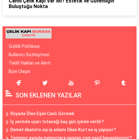
Camlı Çelik Kapı Var Mı? Estetik ve Güvenliğin
Buluştuğu Nokta
Gizlilik Politikası
Kullanıcı Sözleşmesi
Teklif Hakları ve Alıntı
Bize Ulaşın
SON EKLENEN YAZILAR
Rüyada Ölen Eşini Canlı Görmek
İş yerinde uyarı tutanağı kaç gün içinde verilir?
Demet Akalın'ın eşi iş adamı Okan Kurt ne iş yapıyor?
Temmuz ayında memurlara yapılan zam nasıl hesaplanıyor?