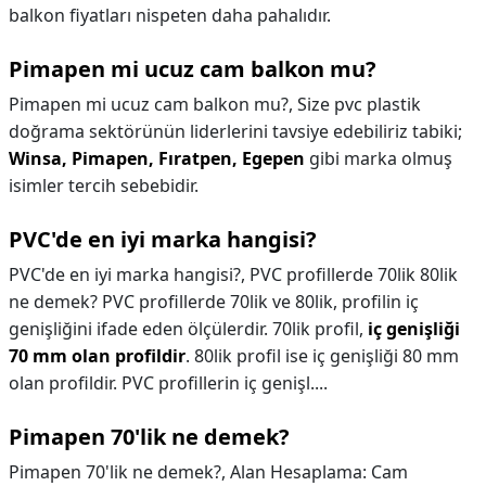
balkon fiyatları nispeten daha pahalıdır.
Pimapen mi ucuz cam balkon mu?
Pimapen mi ucuz cam balkon mu?,
Size pvc plastik
doğrama sektörünün liderlerini tavsiye edebiliriz tabiki;
Winsa, Pimapen, Fıratpen, Egepen
gibi marka olmuş
isimler tercih sebebidir.
PVC'de en iyi marka hangisi?
PVC'de en iyi marka hangisi?,
PVC profillerde 70lik 80lik
ne demek? PVC profillerde 70lik ve 80lik, profilin iç
genişliğini ifade eden ölçülerdir. 70lik profil,
iç genişliği
70 mm olan profildir
. 80lik profil ise iç genişliği 80 mm
olan profildir. PVC profillerin iç genişl....
Pimapen 70'lik ne demek?
Pimapen 70'lik ne demek?,
Alan Hesaplama: Cam