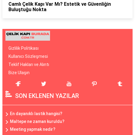
Camlı Çelik Kapı Var Mı? Estetik ve Güvenliğin
Buluştuğu Nokta
Gizlilik Politikası
Kullanıcı Sözleşmesi
Teklif Hakları ve Alıntı
Bize Ulaşın
SON EKLENEN YAZILAR
En dayanıklı lastik hangisi?
Maltepe ne zaman kuruldu?
Meeting yapmak nedir?