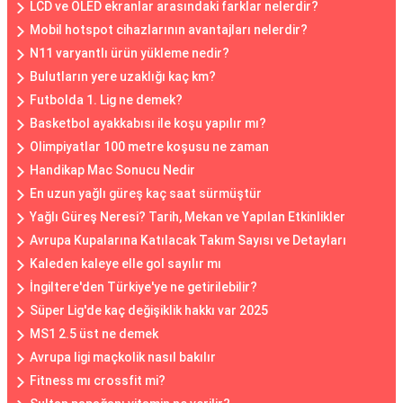
LCD ve OLED ekranlar arasındaki farklar nelerdir?
Mobil hotspot cihazlarının avantajları nelerdir?
N11 varyantlı ürün yükleme nedir?
Bulutların yere uzaklığı kaç km?
Futbolda 1. Lig ne demek?
Basketbol ayakkabısı ile koşu yapılır mı?
Olimpiyatlar 100 metre koşusu ne zaman
Handikap Mac Sonucu Nedir
En uzun yağlı güreş kaç saat sürmüştür
Yağlı Güreş Neresi? Tarih, Mekan ve Yapılan Etkinlikler
Avrupa Kupalarına Katılacak Takım Sayısı ve Detayları
Kaleden kaleye elle gol sayılır mı
İngiltere'den Türkiye'ye ne getirilebilir?
Süper Lig'de kaç değişiklik hakkı var 2025
MS1 2.5 üst ne demek
Avrupa ligi maçkolik nasıl bakılır
Fitness mı crossfit mi?