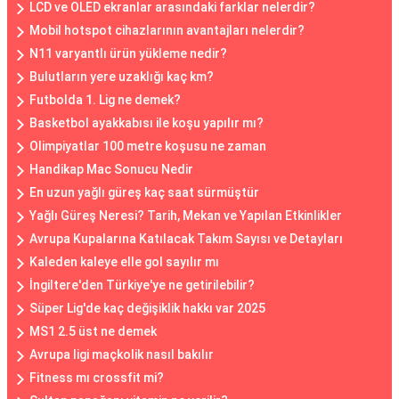
LCD ve OLED ekranlar arasındaki farklar nelerdir?
Mobil hotspot cihazlarının avantajları nelerdir?
N11 varyantlı ürün yükleme nedir?
Bulutların yere uzaklığı kaç km?
Futbolda 1. Lig ne demek?
Basketbol ayakkabısı ile koşu yapılır mı?
Olimpiyatlar 100 metre koşusu ne zaman
Handikap Mac Sonucu Nedir
En uzun yağlı güreş kaç saat sürmüştür
Yağlı Güreş Neresi? Tarih, Mekan ve Yapılan Etkinlikler
Avrupa Kupalarına Katılacak Takım Sayısı ve Detayları
Kaleden kaleye elle gol sayılır mı
İngiltere'den Türkiye'ye ne getirilebilir?
Süper Lig'de kaç değişiklik hakkı var 2025
MS1 2.5 üst ne demek
Avrupa ligi maçkolik nasıl bakılır
Fitness mı crossfit mi?