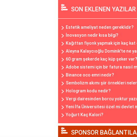
SON EKLENEN YAZILAR
Estetik ameliyat neden gereklidir?
İnovasyon nedir kısa bilgi?
Kağıttan fiyonk yapmak için kaç kat
Aleyna Kalaycıoğlu Dominik'te ne y
60 gram şekerde kaç küp şeker var
Adobe sistemi için bir fatura nasıl 
Binance oco emri nedir?
Sembolizm akımı şiir örnekleri neler
Hologram kodu nedir?
Vergi dairesinden borcu yoktur yaz
Yeni İfa Üniversitesi özel mi devlet 
Yoğurt Kaç Kalori?
SPONSOR BAĞLANTILA