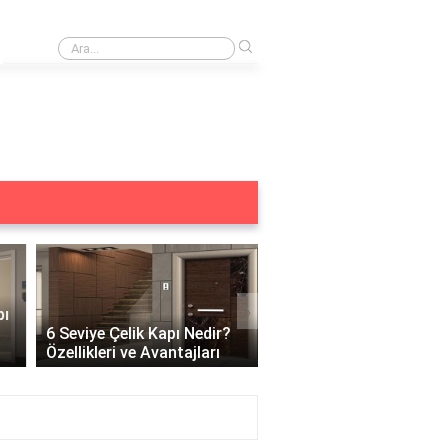
›
Merkezi kilit acilmiyor ne yapmalıyım?
›
6 Seviye Çelik Kapı Nedir?
Çelik Kapı Açılabilir Mi?
Özellikleri ve Avantajları
Güvenlik ve Çözüm Yoll