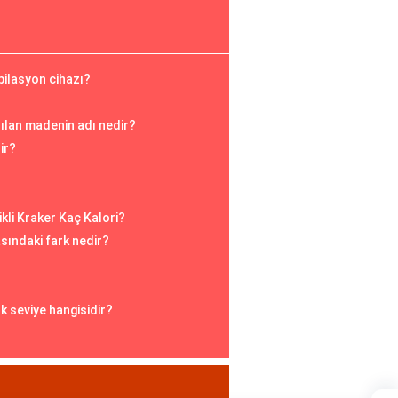
epilasyon cihazı?
nılan madenin adı nedir?
ir?
ikli Kraker Kaç Kalori?
ındaki fark nedir?
k seviye hangisidir?