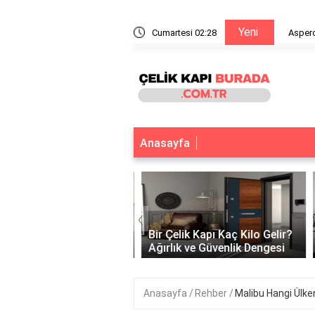
Yeni
e yapışır?
Cumartesi 02:28
Aspero
Anasayfa
‹
 Çelik Kapı Var Mı?
k ve Güvenliğin
Bir Çelik Kapı Kaç Kilo Gelir?
tuğu Nokta
Ağırlık ve Güvenlik Dengesi
Anasayfa
Rehber
Malibu Hangi Ülken