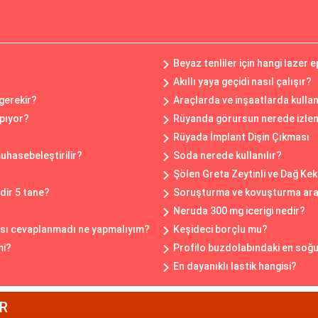
Beyaz tenliler için hangi lazer 
Akıllı yaya geçidi nasıl çalışır?
 gerekir?
Araçlarda ve inşaatlarda kulla
apıyor?
Rüyanda görursun nerede izlen
?
Rüyada İmplant Dişin Çıkması
muhasebeleştirilir?
Soda nerede kullanılır?
Şölen Greta Zeytinli ve Dağ Kek
dir 5 tane?
Soruşturma ve kovuşturma aras
Neruda 300 mg icerigi nedir?
ısı cevaplanmadı ne yapmalıyım?
Keşideci borçlu mu?
mi?
Profilo buzdolabındaki en soğu
En dayanıklı lastik hangisi?
R