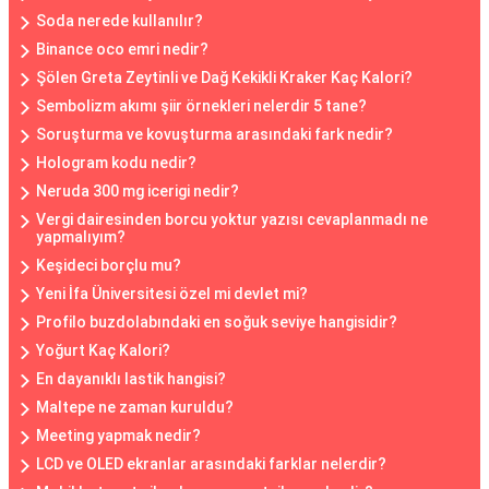
Soda nerede kullanılır?
Binance oco emri nedir?
Şölen Greta Zeytinli ve Dağ Kekikli Kraker Kaç Kalori?
Sembolizm akımı şiir örnekleri nelerdir 5 tane?
Soruşturma ve kovuşturma arasındaki fark nedir?
Hologram kodu nedir?
Neruda 300 mg icerigi nedir?
Vergi dairesinden borcu yoktur yazısı cevaplanmadı ne
yapmalıyım?
Keşideci borçlu mu?
Yeni İfa Üniversitesi özel mi devlet mi?
Profilo buzdolabındaki en soğuk seviye hangisidir?
Yoğurt Kaç Kalori?
En dayanıklı lastik hangisi?
Maltepe ne zaman kuruldu?
Meeting yapmak nedir?
LCD ve OLED ekranlar arasındaki farklar nelerdir?