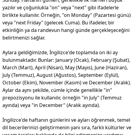
Sunday. Haftanın günleri, genellikle ilk harfleri büyük
yazılır ve çoğunlukla "on" veya "next" gibi ifadelerle
birlikte kullanılır. Örneğin, "on Monday" (Pazartesi günü)
veya "next Friday" (gelecek Cuma). Bu ifadeler, bir
etkinliğin ya da randevun hangi günde gerçekleşeceğini
belirtmenizi sağlar.
Aylara geldiğimizde, İngilizce'de toplamda on iki ay
bulunmaktadır. Bunlar: January (Ocak), February (Şubat),
March (Mart), April (Nisan), May (Mayıs), June (Haziran),
July (Temmuz), August (Ağustos), September (Eylül),
October (Ekim), November (Kasım) ve December (Aralık).
Aylar da aynı şekilde, cümle içinde genellikle "in"
prepozisyonu ile kullanılır, örneğin "in July" (Temmuz
ayında) veya "in December" (Aralık ayında).
İngilizce'de haftanın günlerini ve ayları öğrenmek, temel
dil becerilerinizi geliştirmenin yanı sıra, farklı kültürler ve