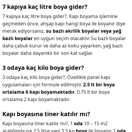
7 kapıya kaç litre boya gider?
7 kapıya kaç litre boya gider?,
Kapı boyama işlemine
geçmeden önce, ahşap kapı hangi boya ile boyanır diye
merak ediyorsanız,
su bazlı akrilik boyalar veya yağ
bazlı boyalar
en uygun seçim olacaktır. Su bazlı boyalar
daha çabuk kurur ve daha az koku yayarken, yağ bazlı
boyalar daha dayanıklı bir son kat sağlar.
3 odaya kaç kilo boya gider?
3 odaya kaç kilo boya gider?,
Özellikle panel kapı
uygulamaları için formüle edilmiştir.
2.5 lt bir boya
ortalama 6 kapı boyamaktadır
. 0.75 lt bir boya
ortalama 2 kapı boyamaktadır.
Kapı boyasına tiner katılır mı?
Kapı boyasına tiner katılır mı?,
1
oda
10 – 15 m2
aralığında ise 2.5 litre yani 3.3 kg
boya
ile boyanır. 1
oda