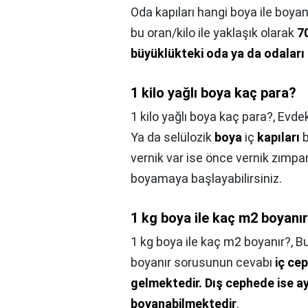
Oda kapıları hangi boya ile boyan
bu oran/kilo ile yaklaşık olarak
7
büyüklükteki oda ya da odaları 
1 kilo yağlı boya kaç para?
1 kilo yağlı boya kaç para?,
Evde
Ya da selülozik
boya
iç
kapıları
b
vernik var ise önce vernik zımpa
boyamaya başlayabilirsiniz.
1 kg boya ile kaç m2 boyanı
1 kg boya ile kaç m2 boyanır?,
Bu
boyanır sorusunun cevabı
iç ce
gelmektedir.
Dış cephede ise ay
boyanabilmektedir
.