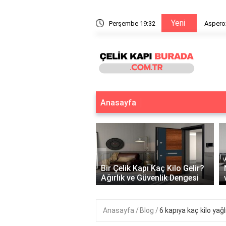
Yeni
e yapışır?
Perşembe 19:32
Aspero
Anasayfa
‹
 Çelik Kapı Var Mı?
k ve Güvenliğin
Bir Çelik Kapı Kaç Kilo Gelir?
tuğu Nokta
Ağırlık ve Güvenlik Dengesi
Anasayfa
Blog
6 kapıya kaç kilo yağl