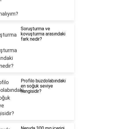
Soruşturma ve
kovuşturma arasındaki
fark nedir?
Profilo buzdolabındaki
en soğuk seviye
hangisidir?
Neruda 300 mg icerigi