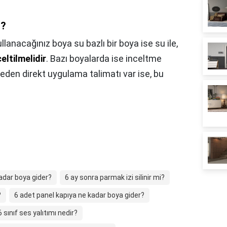
ı?
llanacağınız boya su bazlı bir boya ise su ile,
celtilmelidir
. Bazı boyalarda ise inceltme
eden direkt uygulama talimatı var ise, bu
kadar boya gider?
6 ay sonra parmak izi silinir mi?
?
6 adet panel kapıya ne kadar boya gider?
6 sınıf ses yalıtımı nedir?