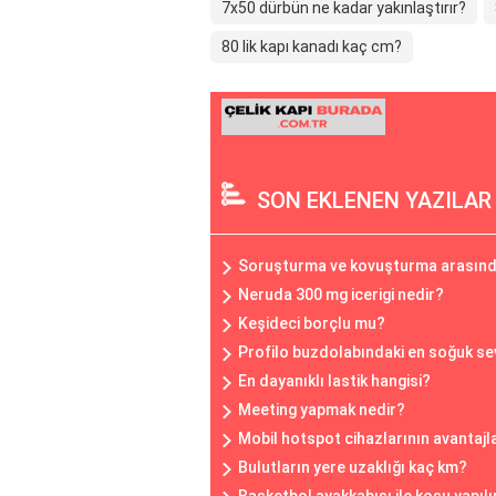
7x50 dürbün ne kadar yakınlaştırır?
80 lik kapı kanadı kaç cm?
SON EKLENEN YAZILAR
Soruşturma ve kovuşturma arasında
Neruda 300 mg icerigi nedir?
Keşideci borçlu mu?
Profilo buzdolabındaki en soğuk sev
En dayanıklı lastik hangisi?
Meeting yapmak nedir?
Mobil hotspot cihazlarının avantajla
Bulutların yere uzaklığı kaç km?