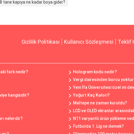
8 tane kapıya ne kadar boya gider?
Gizlilik Politikası
Kullanıcı Sözleşmesi
Teklif 
ki fark nedir?
Hologram kodu nedir?
Vergi dairesinden borcu yoktu
Yeni İfa Üniversitesi özel mi de
iye hangisidir?
Yoğurt Kaç Kalori?
Maltepe ne zaman kuruldu?
LCD ve OLED ekranlar arasındaki
rı nelerdir?
N11 varyantlı ürün yükleme ned
Futbolda 1. Lig ne demek?