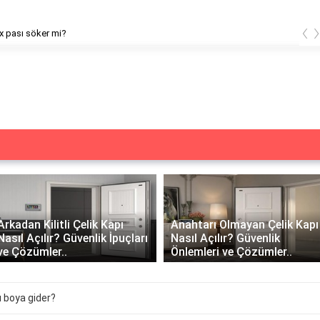
‹
x pası söker mi?
Arkadan Kilitli Çelik Kapı
Anahtarı Olmayan Çelik Kapı
Nasıl Açılır? Güvenlik İpuçları
Nasıl Açılır? Güvenlik
ve Çözümler..
Önlemleri ve Çözümler..
ı boya gider?