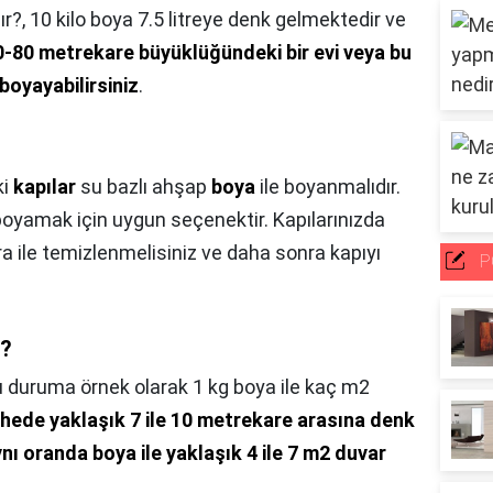
ır?,
10 kilo boya 7.5 litreye denk gelmektedir ve
0-80 metrekare büyüklüğündeki bir evi veya bu
boyayabilirsiniz
.
ki
kapılar
su bazlı ahşap
boya
ile boyanmalıdır.
oyamak için uygun seçenektir. Kapılarınızda
ra ile temizlenmelisiniz ve daha sonra kapıyı
P
r?
 duruma örnek olarak 1 kg boya ile kaç m2
phede yaklaşık 7 ile 10 metrekare arasına denk
nı oranda boya ile yaklaşık 4 ile 7 m2 duvar