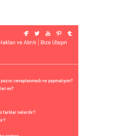
Hakları ve Alıntı
Bize Ulaşın
r yazısı cevaplanmadı ne yapmalıyım?
vlet mi?
 farklar nelerdir?
ir?