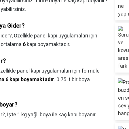
oyayabilirsiniz. 1 litre boya ile kaç kapı boyanır?
yabilirsiniz.
oya Gider?
ider?,
Özellikle panel kapı uygulamaları için
ortalama
6
kapı boyamaktadır.
ır?
zellikle panel kapı uygulamaları için formüle
ama 6 kapı boyamaktadır
. 0.75 lt bir boya
 boyar?
ar?,
İşte 1 kg yağlı boya ile kaç kapı boyanır