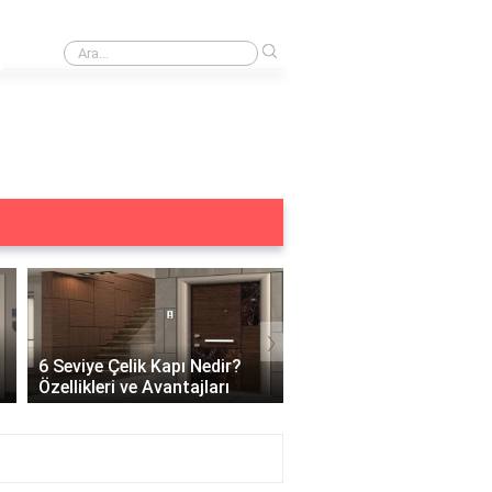
›
Merkezi kilit acilmiyor ne yapmalıyım?
›
6 Seviye Çelik Kapı Nedir?
Çelik Kapı Açılabilir Mi?
Özellikleri ve Avantajları
Güvenlik ve Çözüm Yoll