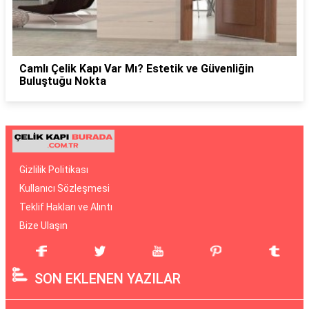
Camlı Çelik Kapı Var Mı? Estetik ve Güvenliğin
Buluştuğu Nokta
Gizlilik Politikası
Kullanıcı Sözleşmesi
Teklif Hakları ve Alıntı
Bize Ulaşın
SON EKLENEN YAZILAR