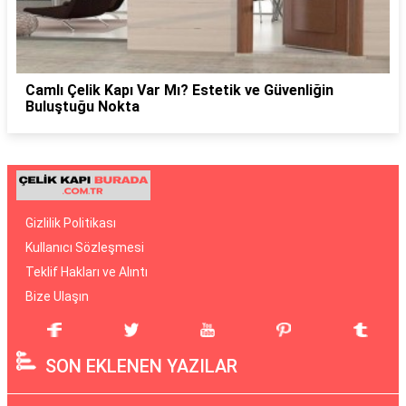
Camlı Çelik Kapı Var Mı? Estetik ve Güvenliğin
Buluştuğu Nokta
Gizlilik Politikası
Kullanıcı Sözleşmesi
Teklif Hakları ve Alıntı
Bize Ulaşın
SON EKLENEN YAZILAR