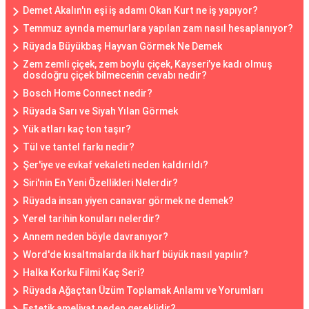
Demet Akalın'ın eşi iş adamı Okan Kurt ne iş yapıyor?
Temmuz ayında memurlara yapılan zam nasıl hesaplanıyor?
Rüyada Büyükbaş Hayvan Görmek Ne Demek
Zem zemli çiçek, zem boylu çiçek, Kayseri’ye kadı olmuş
dosdoğru çiçek bilmecenin cevabı nedir?
Bosch Home Connect nedir?
Rüyada Sarı ve Siyah Yılan Görmek
Yük atları kaç ton taşır?
Tül ve tantel farkı nedir?
Şer'iye ve evkaf vekaleti neden kaldırıldı?
Siri'nin En Yeni Özellikleri Nelerdir?
Rüyada insan yiyen canavar görmek ne demek?
Yerel tarihin konuları nelerdir?
Annem neden böyle davranıyor?
Word'de kısaltmalarda ilk harf büyük nasıl yapılır?
Halka Korku Filmi Kaç Seri?
Rüyada Ağaçtan Üzüm Toplamak Anlamı ve Yorumları
Estetik ameliyat neden gereklidir?