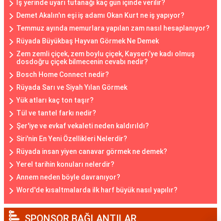
İş yerinde uyarı tutanağı kaç gün içinde verilir?
Demet Akalın'ın eşi iş adamı Okan Kurt ne iş yapıyor?
Temmuz ayında memurlara yapılan zam nasıl hesaplanıyor?
Rüyada Büyükbaş Hayvan Görmek Ne Demek
Zem zemli çiçek, zem boylu çiçek, Kayseri’ye kadı olmuş
dosdoğru çiçek bilmecenin cevabı nedir?
Bosch Home Connect nedir?
Rüyada Sarı ve Siyah Yılan Görmek
Yük atları kaç ton taşır?
Tül ve tantel farkı nedir?
Şer'iye ve evkaf vekaleti neden kaldırıldı?
Siri'nin En Yeni Özellikleri Nelerdir?
Rüyada insan yiyen canavar görmek ne demek?
Yerel tarihin konuları nelerdir?
Annem neden böyle davranıyor?
Word'de kısaltmalarda ilk harf büyük nasıl yapılır?
SPONSOR BAĞLANTILAR