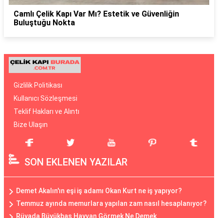
Camlı Çelik Kapı Var Mı? Estetik ve Güvenliğin
Buluştuğu Nokta
Gizlilik Politikası
Kullanıcı Sözleşmesi
Teklif Hakları ve Alıntı
Bize Ulaşın
SON EKLENEN YAZILAR
Demet Akalın'ın eşi iş adamı Okan Kurt ne iş yapıyor?
Temmuz ayında memurlara yapılan zam nasıl hesaplanıyor?
Rüyada Büyükbaş Hayvan Görmek Ne Demek